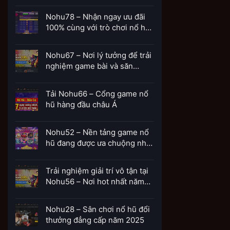
Nohu78 – Nhận ngay ưu đãi
100% cùng với trò chơi nổ hũ
đỉnh cao 2025
Nohu67 – Nơi lý tưởng để trải
nghiệm game bài và săn
thưởng hấp dẫn
Tải Nohu66 – Cổng game nổ
hũ hàng đầu châu Á
Nohu52 – Nền tảng game nổ
hũ đang được ưa chuộng nhất
tại thị trường Việt Nam
Trải nghiệm giải trí vô tận tại
Nohu56 – Nơi hot nhất năm
2025
Nohu28 – Sân chơi nổ hũ đổi
thưởng đẳng cấp năm 2025