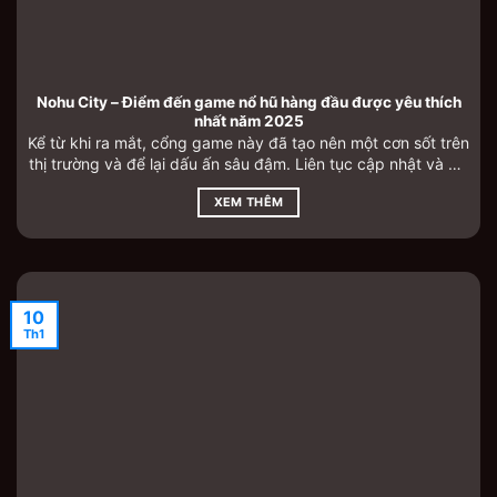
Nohu City – Điểm đến game nổ hũ hàng đầu được yêu thích
nhất năm 2025
Kể từ khi ra mắt, cổng game này đã tạo nên một cơn sốt trên
thị trường và để lại dấu ấn sâu đậm. Liên tục cập nhật và cải
tiến, nó mang đến cho người chơi những sản phẩm chất
XEM THÊM
lượng cao. Những chương trình khuyến mãi độc đáo với giá
trị thưởng hấp [...] [...]
10
Th1