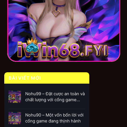
BÀI VIẾT MỚI
Nohu99 – Đặt cược an toàn và
chất lượng với cổng game
hàng đầu
Nohu90 – Một vốn bốn lời với
cổng game đang thịnh hành