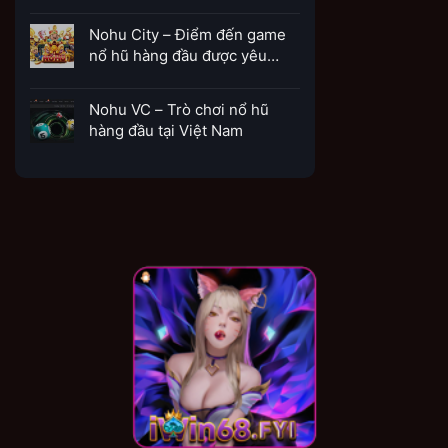
Nohu City – Điểm đến game
nổ hũ hàng đầu được yêu
thích nhất năm 2025
Nohu VC – Trò chơi nổ hũ
hàng đầu tại Việt Nam