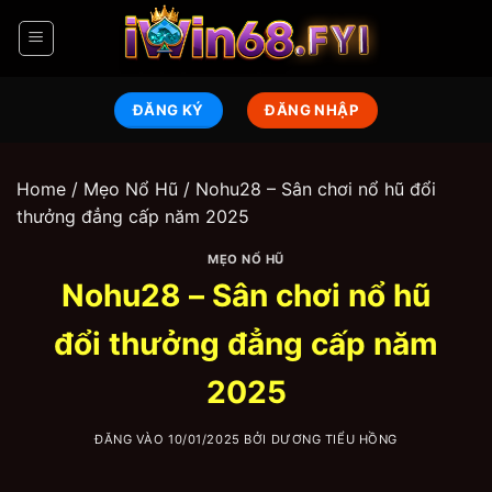
Bỏ
qua
nội
dung
ĐĂNG KÝ
ĐĂNG NHẬP
Home
/
Mẹo Nổ Hũ
/
Nohu28 – Sân chơi nổ hũ đổi
thưởng đẳng cấp năm 2025
MẸO NỔ HŨ
Nohu28 – Sân chơi nổ hũ
đổi thưởng đẳng cấp năm
2025
ĐĂNG VÀO
10/01/2025
BỞI
DƯƠNG TIỂU HỒNG