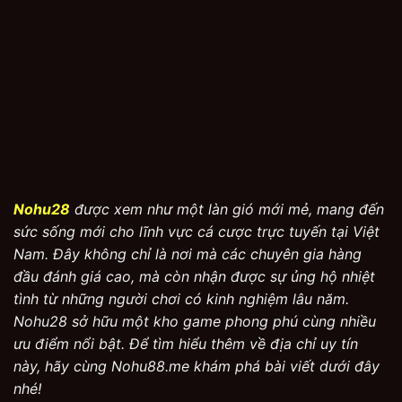
Nohu28
được xem như một làn gió mới mẻ, mang đến
sức sống mới cho lĩnh vực cá cược trực tuyến tại Việt
Nam. Đây không chỉ là nơi mà các chuyên gia hàng
đầu đánh giá cao, mà còn nhận được sự ủng hộ nhiệt
tình từ những người chơi có kinh nghiệm lâu năm.
Nohu28 sở hữu một kho game phong phú cùng nhiều
ưu điểm nổi bật. Để tìm hiểu thêm về địa chỉ uy tín
này, hãy cùng Nohu88.me khám phá bài viết dưới đây
nhé!