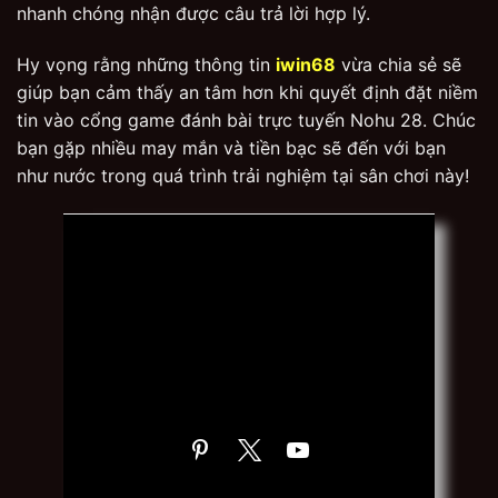
nhanh chóng nhận được câu trả lời hợp lý.
Hy vọng rằng những thông tin
iwin68
vừa chia sẻ sẽ
giúp bạn cảm thấy an tâm hơn khi quyết định đặt niềm
tin vào cổng game đánh bài trực tuyến Nohu 28. Chúc
bạn gặp nhiều may mắn và tiền bạc sẽ đến với bạn
như nước trong quá trình trải nghiệm tại sân chơi này!