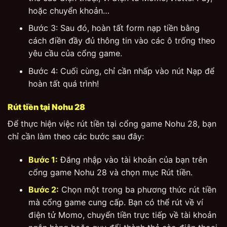
hoặc chuyển khoản…
Bước 3: Sau đó, hoàn tất form nạp tiền bằng
cách điền đầy đủ thông tin vào các ô trống theo
yêu cầu của cổng game.
Bước 4: Cuối cùng, chỉ cần nhấp vào nút Nạp để
hoàn tất quá trình!
Rút tiền tại Nohu 28
Để thực hiện việc rút tiền tại cổng game Nohu 28, bạn
chỉ cần làm theo các bước sau đây:
Bước 1:
Đăng nhập vào tài khoản của bạn trên
cổng game Nohu 28 và chọn mục Rút tiền.
Bước 2:
Chọn một trong ba phương thức rút tiền
mà cổng game cung cấp. Bạn có thể rút về ví
điện tử Momo, chuyển tiền trực tiếp về tài khoản