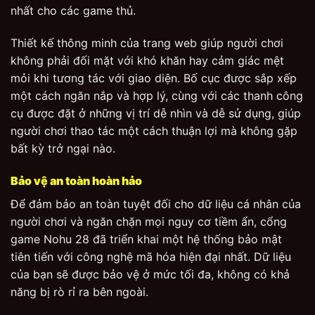
nhất cho các game thủ.
Thiết kế thông minh của trang web giúp người chơi
không phải đối mặt với khó khăn hay cảm giác mệt
mỏi khi tương tác với giao diện. Bố cục được sắp xếp
một cách ngăn nắp và hợp lý, cùng với các thanh công
cụ được đặt ở những vị trí dễ nhìn và dễ sử dụng, giúp
người chơi thao tác một cách thuận lợi mà không gặp
bất kỳ trở ngại nào.
Bảo vệ an toàn hoàn hảo
Để đảm bảo an toàn tuyệt đối cho dữ liệu cá nhân của
người chơi và ngăn chặn mọi nguy cơ tiềm ẩn, cổng
game Nohu 28 đã triển khai một hệ thống bảo mật
tiên tiến với công nghệ mã hóa hiện đại nhất. Dữ liệu
của bạn sẽ được bảo vệ ở mức tối đa, không có khả
năng bị rò rỉ ra bên ngoài.