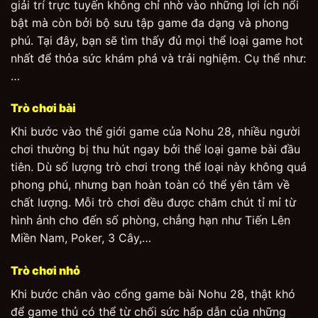
giải trí trực tuyến không chỉ nhờ vào những lợi ích nổi
bật mà còn bởi bộ sưu tập game đa dạng và phong
phú. Tại đây, bạn sẽ tìm thấy đủ mọi thể loại game hot
nhất để thỏa sức khám phá và trải nghiệm. Cụ thể như:
…
Trò chơi bài
Khi bước vào thế giới game của Nohu 28, nhiều người
chơi thường bị thu hút ngay bởi thể loại game bài đầu
tiên. Dù số lượng trò chơi trong thể loại này không quá
phong phú, nhưng bạn hoàn toàn có thể yên tâm về
chất lượng. Mỗi trò chơi đều được chăm chút tỉ mỉ từ
hình ảnh cho đến số phòng, chẳng hạn như Tiến Lên
Miền Nam, Poker, 3 Cây,…
Trò chơi nhỏ
Khi bước chân vào cổng game bài Nohu 28, thật khó
để game thủ có thể từ chối sức hấp dẫn của những