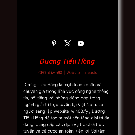
Dương Tiểu Hồng
CEO
at
iwin68
|
Website
|
+ posts
Dương Tiểu Hồng là một doanh nhân và
chuyên gia trong lĩnh vực công nghệ thông
tin, nổi tiếng với những đóng góp trong
ngành giải trí trực tuyến tại Việt Nam. Là
người sáng lập website iwin68.fyi, Dương
Tiểu Hồng đã tạo ra một nền tảng giải trí đa
dạng, cung cấp các dịch vụ trò chơi trực
tuyến và cá cược an toàn, tiện lợi. Với tâm