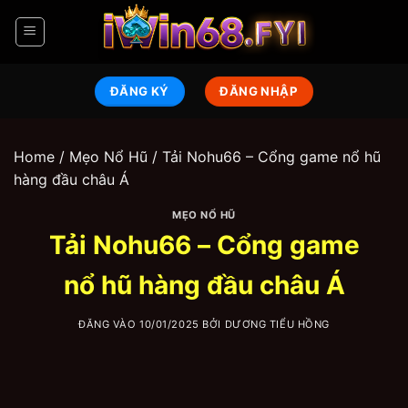
Bỏ
qua
nội
dung
ĐĂNG KÝ
ĐĂNG NHẬP
Home
/
Mẹo Nổ Hũ
/
Tải Nohu66 – Cổng game nổ hũ
hàng đầu châu Á
MẸO NỔ HŨ
Tải Nohu66 – Cổng game
nổ hũ hàng đầu châu Á
ĐĂNG VÀO
10/01/2025
BỞI
DƯƠNG TIỂU HỒNG