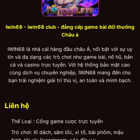
Iwin68 - iwin68 club - đẳng cấp game bài đổi thưởng
Châu á
IWIN68 là nhà cái hàng đầu châu Á, nổi bật với sự uy
tín và đa dạng các trò chơi như game bài, nổ hũ, bắn
cá và casino trực tuyến. Với hệ thống bảo mật cao
cùng dịch vụ chuyên nghiệp, IWIN68 mang đến cho
bạn trải nghiệm giải trí thú vị, an toàn và minh bạch.
Liên hệ
Thể Loại : Cổng game cược trực tuyến
Trò chơi: Xì dách, sâm lốc, xì tố, bài phỏm, mậu
binh, tài xỉu livesstream, xóc đĩa v.v..