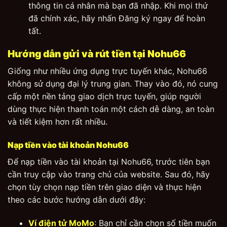
thông tin cá nhân mà bạn đã nhập. Khi mọi thứ
đã chính xác, hãy nhấn Đăng ký ngay để hoàn
tất.
Hướng dẫn gửi và rút tiền tại Nohu66
Giống như nhiều ứng dụng trực tuyến khác, Nohu66
không sử dụng đại lý trung gian. Thay vào đó, nó cung
cấp một nền tảng giao dịch trực tuyến, giúp người
dùng thực hiện thanh toán một cách dễ dàng, an toàn
và tiết kiệm hơn rất nhiều.
Nạp tiền vào tài khoản Nohu66
Để nạp tiền vào tài khoản tại Nohu66, trước tiên bạn
cần truy cập vào trang chủ của website. Sau đó, hãy
chọn tùy chọn nạp tiền trên giao diện và thực hiện
theo các bước hướng dẫn dưới đây:
Ví điện tử MoMo
: Bạn chỉ cần chọn số tiền muốn