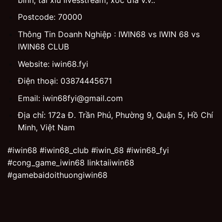
Postcode: 70000
Thông Tin Doanh Nghiệp : IWIN68 vs IWIN 68 vs
IWIN68 CLUB
Website: iwin68.fyi
Điện thoại: 03874445671
Email:
iwin68fyi@gmail.com
Địa chỉ: 172a Đ. Trần Phú, Phường 9, Quận 5, Hồ Chí
Minh, Việt Nam
#iwin68 #iwin68_club #iwin_68 #iwin68_fyi
#cong_game_iwin68 linktaiiwin68
#gamebaidoithuongiwin68