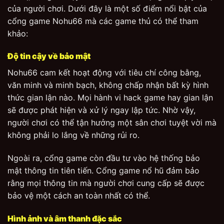
của người chơi. Dưới đây là một số điểm nổi bật của
cổng game Nohu66 mà các game thủ có thể tham
khảo:
Độ tin cậy về bảo mật
Nohu66 cam kết hoạt động với tiêu chí công bằng,
văn minh và minh bạch, không chấp nhận bất kỳ hình
thức gian lận nào. Mọi hành vi hack game hay gian lận
sẽ được phát hiện và xử lý ngay lập tức. Nhờ vậy,
người chơi có thể tận hưởng một sân chơi tuyệt vời mà
không phải lo lắng về những rủi ro.
Ngoài ra, cổng game còn đầu tư vào hệ thống bảo
mật thông tin tiên tiến. Cổng game nổ hũ đảm bảo
rằng mọi thông tin mà người chơi cung cấp sẽ được
bảo vệ một cách an toàn nhất có thể.
Hình ảnh và âm thanh đặc sắc