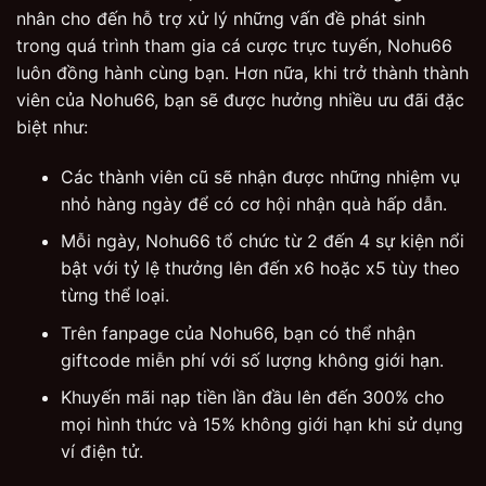
nhân cho đến hỗ trợ xử lý những vấn đề phát sinh
trong quá trình tham gia cá cược trực tuyến, Nohu66
luôn đồng hành cùng bạn. Hơn nữa, khi trở thành thành
viên của Nohu66, bạn sẽ được hưởng nhiều ưu đãi đặc
biệt như:
Các thành viên cũ sẽ nhận được những nhiệm vụ
nhỏ hàng ngày để có cơ hội nhận quà hấp dẫn.
Mỗi ngày, Nohu66 tổ chức từ 2 đến 4 sự kiện nổi
bật với tỷ lệ thưởng lên đến x6 hoặc x5 tùy theo
từng thể loại.
Trên fanpage của Nohu66, bạn có thể nhận
giftcode miễn phí với số lượng không giới hạn.
Khuyến mãi nạp tiền lần đầu lên đến 300% cho
mọi hình thức và 15% không giới hạn khi sử dụng
ví điện tử.