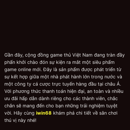
Gần đây, cộng đồng game thủ Việt Nam đang tràn đầy
phấn khởi chào đón sự kiện ra mắt một siêu phẩm
game online mới. Đây là sản phẩm được phát triển từ
sự kết hợp giữa một nhà phát hành lớn trong nước và
một công ty cá cược trực tuyến hàng đầu tại châu Á.
Với phương thức thanh toán hiện đại, an toàn và nhiều
ưu đãi hấp dẫn dành riêng cho các thành viên, chắc
chắn sẽ mang đến cho bạn những trải nghiệm tuyệt
vời. Hãy cùng
iwin68
khám phá chi tiết về sân chơi
thú vị này nhé!